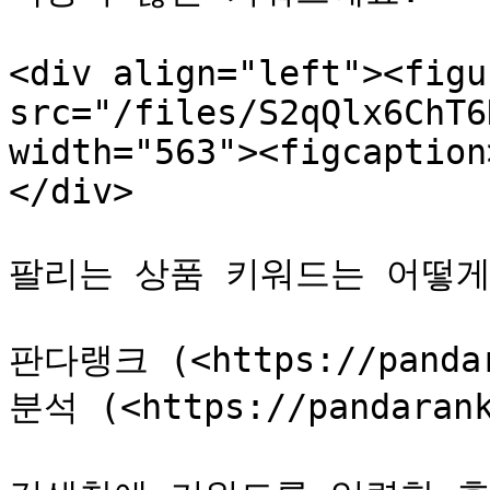
<div align="left"><figu
src="/files/S2qQlx6ChT6
width="563"><figcaption
</div>

팔리는 상품 키워드는 어떻게 
판다랭크 (<https://panda
분석 (<https://pandarank