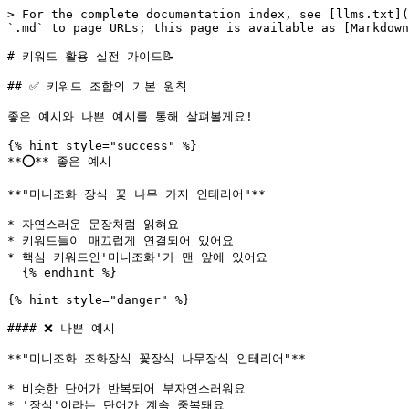
> For the complete documentation index, see [llms.txt](
`.md` to page URLs; this page is available as [Markdown
# 키워드 활용 실전 가이드📝

## ✅ 키워드 조합의 기본 원칙

좋은 예시와 나쁜 예시를 통해 살펴볼게요!

{% hint style="success" %}

**⭕** 좋은 예시

**"미니조화 장식 꽃 나무 가지 인테리어"**

* 자연스러운 문장처럼 읽혀요

* 키워드들이 매끄럽게 연결되어 있어요

* 핵심 키워드인'미니조화'가 맨 앞에 있어요

  {% endhint %}

{% hint style="danger" %}

#### ❌ 나쁜 예시

**"미니조화 조화장식 꽃장식 나무장식 인테리어"**

* 비슷한 단어가 반복되어 부자연스러워요

* '장식'이라는 단어가 계속 중복돼요
