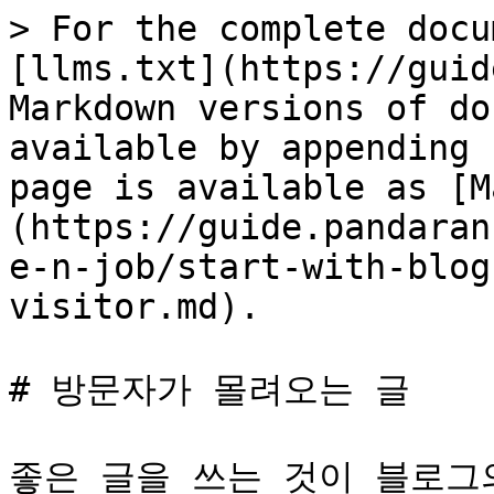
> For the complete docu
[llms.txt](https://guid
Markdown versions of do
available by appending 
page is available as [M
(https://guide.pandaran
e-n-job/start-with-blog
visitor.md).

# 방문자가 몰려오는 글

좋은 글을 쓰는 것이 블로그